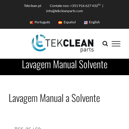
Skip
(1)
Tekclean.pt Contate-nos: +351 916 627 432
|
info@tekcleanparts.com
to
content
Português
Español
English
Lavagem Manual Solvente
Lavagem Manual a Solvente