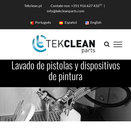
Skip
(1)
Tekclean.pt Contate-nos: +351 916 627 432
|
info@tekcleanparts.com
to
content
Português
Español
English
Lavado de pistolas y dispositivos
de pintura