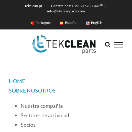
Skip
(1)
Tekclean.pt Contate-nos: +351 916 627 432
|
info@tekcleanparts.com
to
content
Português
Español
English
HOME
SOBRE NOSOTROS
Nuestra compañía
Sectores de actividad
Socios