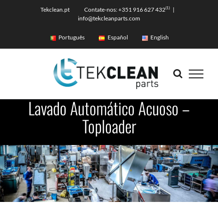
Skip
(1)
Tekclean.pt Contate-nos: +351 916 627 432
|
info@tekcleanparts.com
to
content
Português
Español
English
Lavado Automático Acuoso –
Toploader